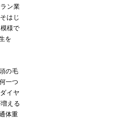
トラン業
こそはじ
い模様で
生を
頭の毛
何一つ
ンダイヤ
が増える
通体重