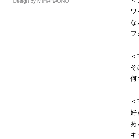
＜
Design by
MIHARAONO
ワ
な
フ
＜
そ
何
＜
好
あ
キ