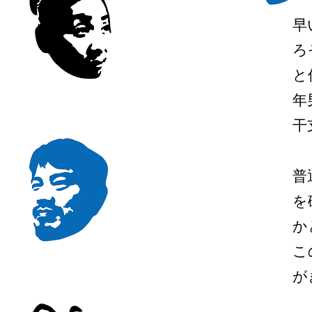
早
ろ
と
年
干
普
を
か
こ
が