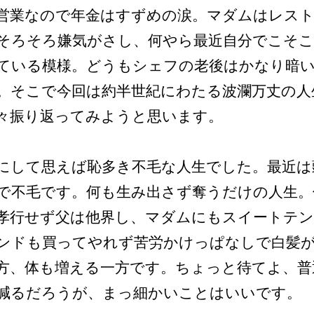
営業なので年金はすずめの涙。マダムはレス
そろそろ嫌気がさし、何やら最近自分でこそ
ている模様。どうもシェフの老後はかなり暗
。そこで今回は約半世紀にわたる波瀾万丈の人
々振り返ってみようと思います。
にして思えば恥多き不毛な人生でした。最近は
で不毛です。何も生み出さず奪うだけの人生。
孝行せず父は他界し、マダムにもスイートテ
ンドも買ってやれず苦労かけっぱなしで白髪
方、体も増える一方です。ちょっと待てよ、普
減るだろうが、まっ細かいことはいいです。