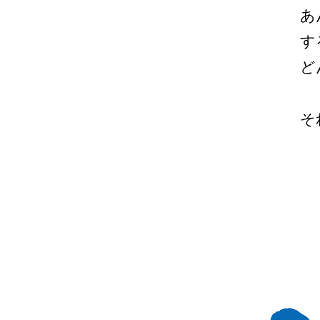
あ
す
ど
そ