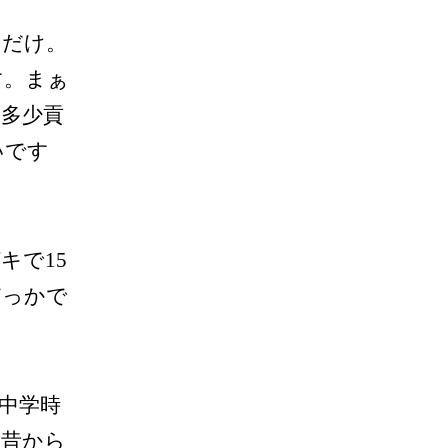
るだけ。
す。まぁ
多少貢
いです
キで15
どっかで
中学時
。昔から