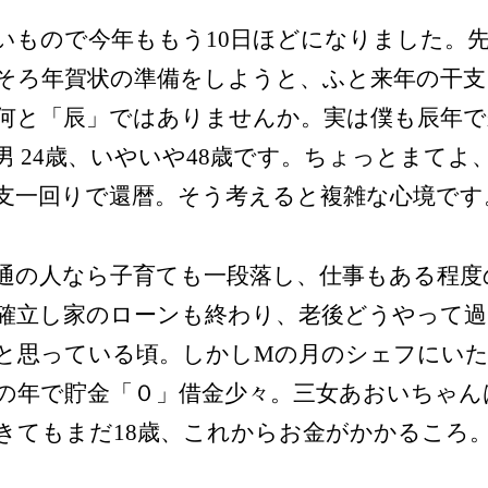
いもので今年ももう10日ほどになりました。
そろ年賀状の準備をしようと、ふと来年の干支
何と「辰」ではありませんか。実は僕も辰年で
男 24歳、いやいや48歳です。ちょっとまてよ
支一回りで還暦。そう考えると複雑な心境です
通の人なら子育ても一段落し、仕事もある程度
確立し家のローンも終わり、老後どうやって
と思っている頃。しかしMの月のシェフにい
の年で貯金「０」借金少々。三女あおいちゃん
きてもまだ18歳、これからお金がかかるころ