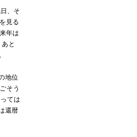
先日、そ
を見る
来年は
、あと
。
の地位
過ごそう
たっては
は還暦
。