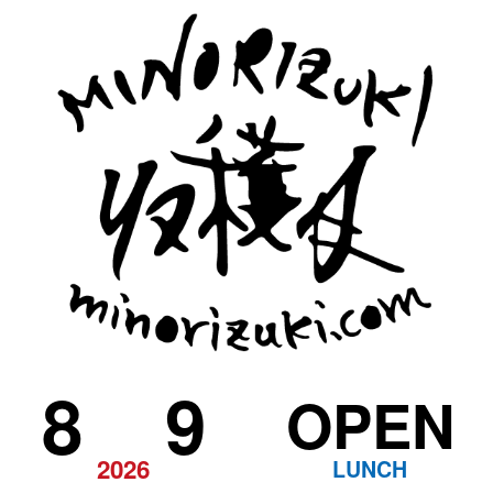
8
9
OPEN
2026
LUNCH