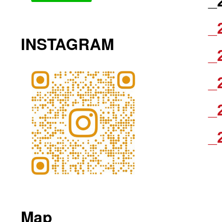
_
_
INSTAGRAM
_
_
_
_
Map