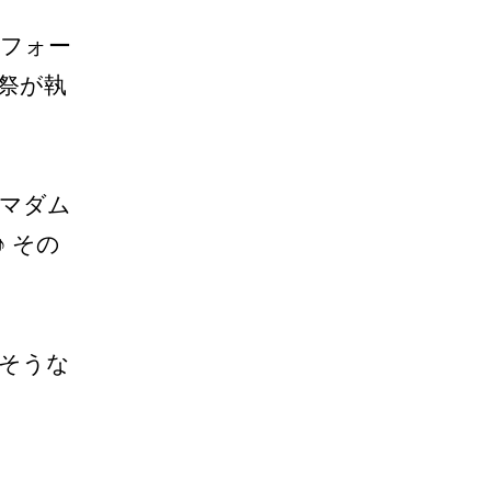
リフォー
祭が執
、マダム
 その
さそうな