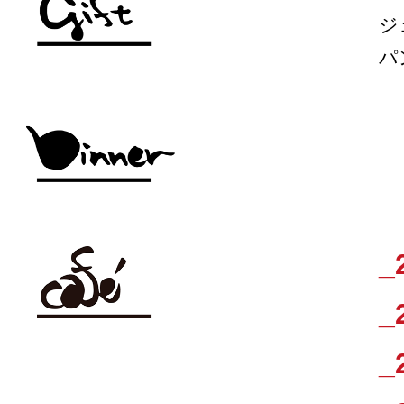
ジ
パ
_
_
_