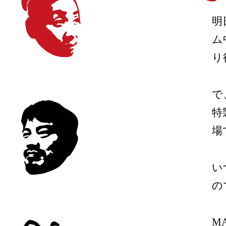
明
ム
り
で
特
場
い
の
M