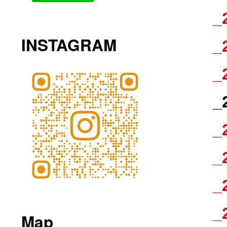
_
INSTAGRAM
_
_
_
_
_
_
_
Map