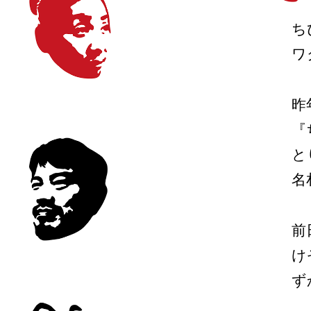
ち
ワ
昨
『
と
名
前
け
ず