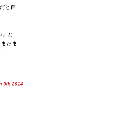
だと自
♪』と
。まだま
。
n 9th 2014