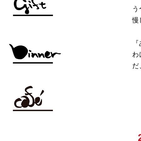
う
慢
『
わ
だ
_