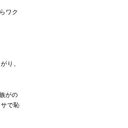
らワク
てがり、
族がの
フサで恥