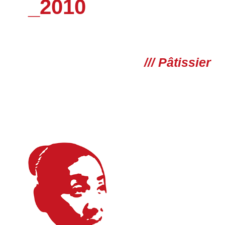
_2010
/// Pâtissier