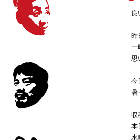
良
昨
一
思
今
暑
収
本
水