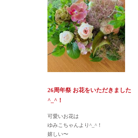
26周年祭 お花をいただきました
^_^！
可愛いお花は
ゆみこちゃんより^_^！
嬉しい〜