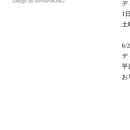
Design by
MIHARAONO
デ
1
土
6/
デ
平
お