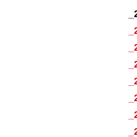
_
_
_
_
_
_
_
_