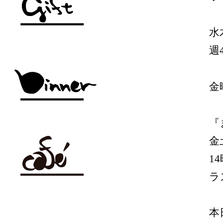
水
週
金
『
金
1
ラ
本