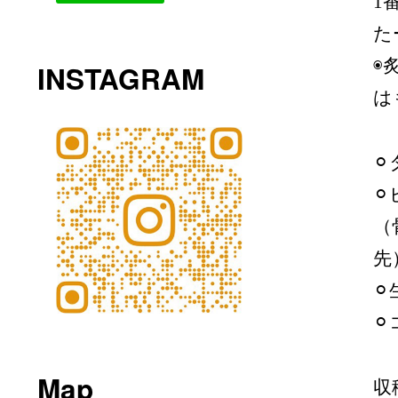
1
た
◉
INSTAGRAM
は
⚪
⚪
（
先
⚪
⚪
Map
収