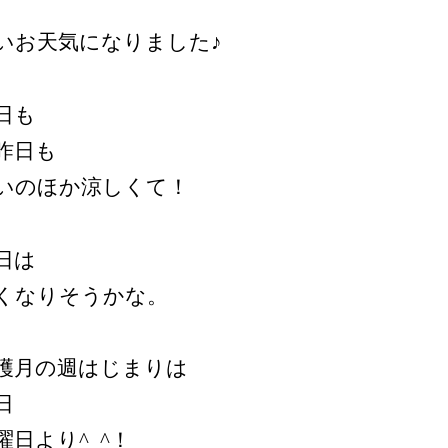
いお天気になりました♪
日も
昨日も
いのほか涼しくて！
日は
くなりそうかな。
穫月の週はじまりは
日
曜日より^_^！