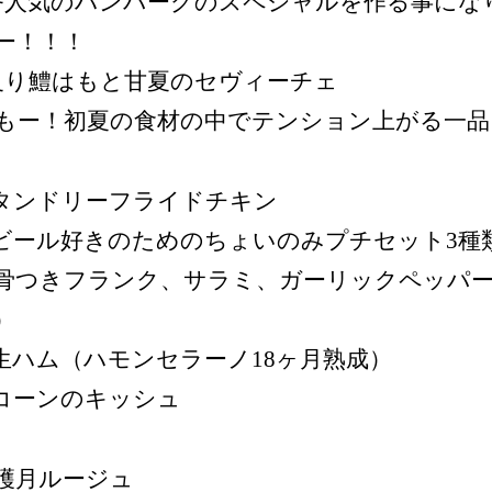
番人気のハンバーグのスペシャルを作る事にな
ー！！！
炙り鱧はもと甘夏のセヴィーチェ
もー！初夏の食材の中でテンション上がる一品
︎タンドリーフライドチキン
︎ビール好きのためのちょいのみプチセット3種
骨つきフランク、サラミ、ガーリックペッパ
）
︎生ハム（ハモンセラーノ18ヶ月熟成）
︎コーンのキッシュ
穫月ルージュ