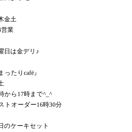
木金土
4営業
曜日は金デリ♪
まったりcafé』
土
4時から17時まで^_^
ストオーダー16時30分
日のケーキセット