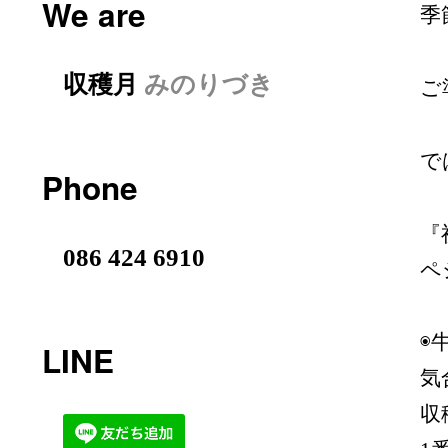
We are
季
収穫月
みのりづき
ご
で
Phone
『
086 424 6910
ペ
◉
LINE
気
収