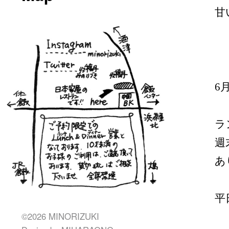
甘
6
ラ
週
あ
平
©2026 MINORIZUKI