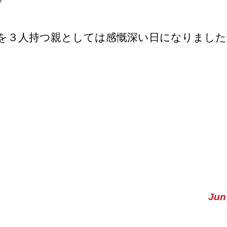
♪
を３人持つ親としては感慨深い日になりました
Jun