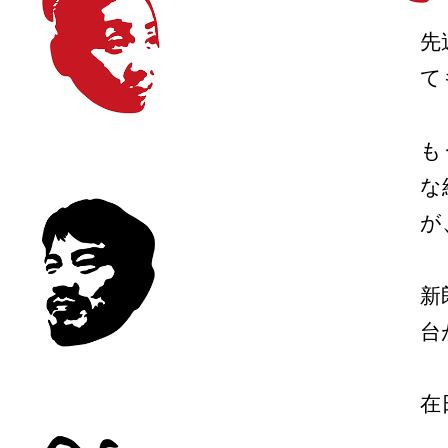
先
て
も
な
が
新
台
在