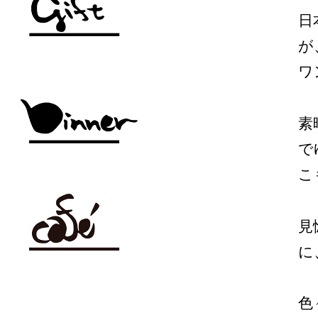
日
が
ワ
素
で
こ
見
に
色