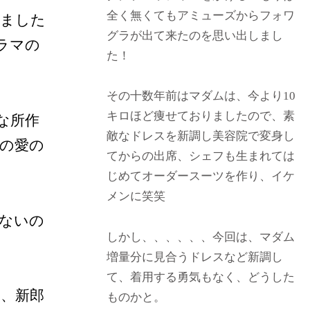
全く無くてもアミューズからフォワ
いました
グラが出て来たのを思い出しまし
ラマの
た！
その十数年前はマダムは、今より10
キロほど痩せておりましたので、素
な所作
敵なドレスを新調し美容院で変身し
の愛の
てからの出席、シェフも生まれては
じめてオーダースーツを作り、イケ
メンに笑笑
ないの
しかし、、、、、、今回は、マダム
増量分に見合うドレスなど新調し
て、着用する勇気もなく、どうした
、新郎
ものかと。