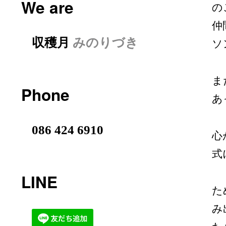
We are
の
仲
収穫月
みのりづき
ソ
ま
Phone
あ
086 424 6910
心
式
LINE
た
み