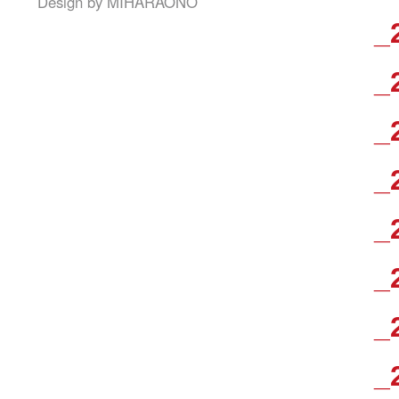
Design by
MIHARAONO
_
_
_
_
_
_
_
_