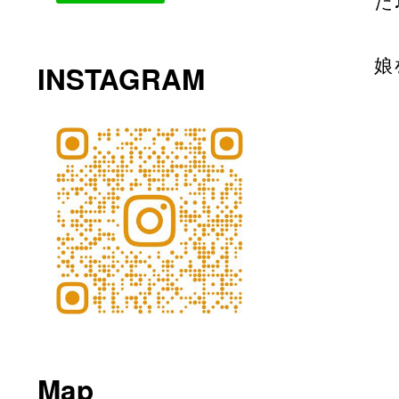
た
娘
INSTAGRAM
Map