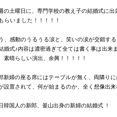
週の土曜日に、専門学校の教え子の結婚式に出
もらいました！！！！！
う、感動のうるうる涙と、笑いの涙が交錯する
結婚式♪内容は濃密過ぎて全ては書く事は出来
、素晴らしい演出、余興！！！！！
郎新婦の座る席にはテーブルが無く、両隣りに
が設置されて、何が始まるのか、全く想像出来
日韓国人の新郎、釜山出身の新婦の結婚式 ！