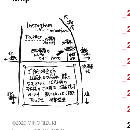
_
_
_
_
_
_
_
©2026 MINORIZUKI
_