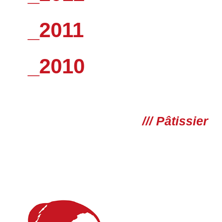
_2011
_2010
/// Pâtissier