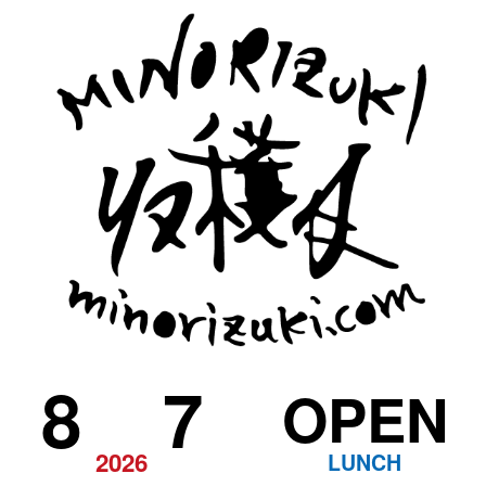
8
7
OPEN
2026
LUNCH